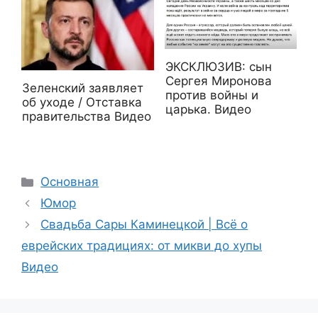
ЭКСКЛЮЗИВ: сын
Сергея Миронова
Зеленский заявляет
против войны и
об уходе / Отставка
царька. Видео
правительства Видео
Рубрики
Основная
Юмор
Свадьба Сары Каминецкой | Всё о
еврейских традициях: от микви до хупы
Видео