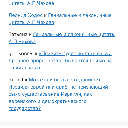
цитаты А.П.Чехова
Леонид Ходос
к
Гениальные и лаконичные
цитаты А.П.Чехова
Татьяна
к
Гениальные и лаконичные цитаты
А.П.Чехова
igor konnyi
к
«Править будет желтая раса»:
древнее пророчество сбывается прямо на
наших глазах
Rudolf
к
Может ли быть гражданином
Израиля еврей или араб, не признающий
само существование Израиля, как
еврейского и демократического
государства?