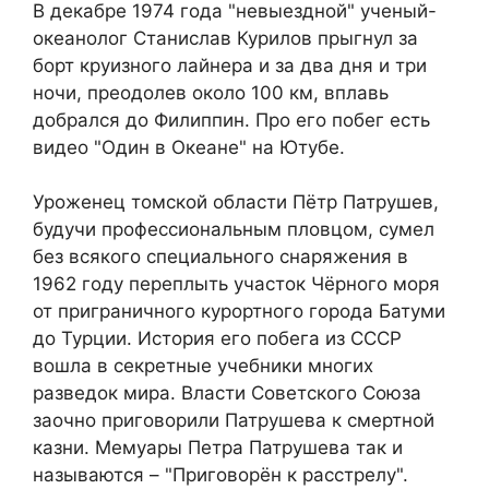
В декабре 1974 года "невыездной" ученый-
океанолог Станислав Курилов прыгнул за
борт круизного лайнера и за два дня и три
ночи, преодолев около 100 км, вплавь
добрался до Филиппин. Про его побег есть
видео "Один в Океане" на Ютубе.
Уроженец томской области Пётр Патрушев,
будучи профессиональным пловцом, сумел
без всякого специального снаряжения в
1962 году переплыть участок Чёрного моря
от приграничного курортного города Батуми
до Турции. История его побега из СССР
вошла в секретные учебники многих
разведок мира. Власти Советского Союза
заочно приговорили Патрушева к смертной
казни. Мемуары Петра Патрушева так и
называются – "Приговорён к расстрелу".