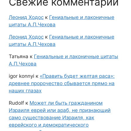
Свежие комментарии
Леонид Ходос
к
Гениальные и лаконичные
цитаты А.П.Чехова
Леонид Ходос
к
Гениальные и лаконичные
цитаты А.П.Чехова
Татьяна
к
Гениальные и лаконичные цитаты
А.П.Чехова
igor konnyi
к
«Править будет желтая раса»:
древнее пророчество сбывается прямо на
наших глазах
Rudolf
к
Может ли быть гражданином
Израиля еврей или араб, не признающий
само существование Израиля, как
еврейского и демократического