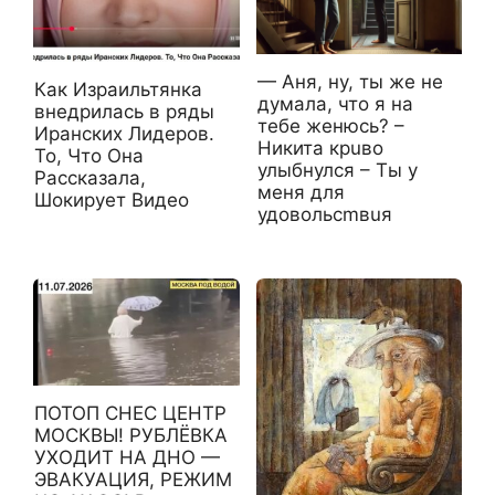
— Аня, ну, ты же не
Как Израильтянка
думала, что я на
внедрилась в ряды
тебе женюсь? –
Иранских Лидеров.
Никита крuво
То, Что Она
улыбнулся – Ты у
Рассказала,
меня для
Шокирует Видео
удовольсmвuя
ПОТОП СНЕС ЦЕНТР
МОСКВЫ! РУБЛЁВКА
УХОДИТ НА ДНО —
ЭВАКУАЦИЯ, РЕЖИМ