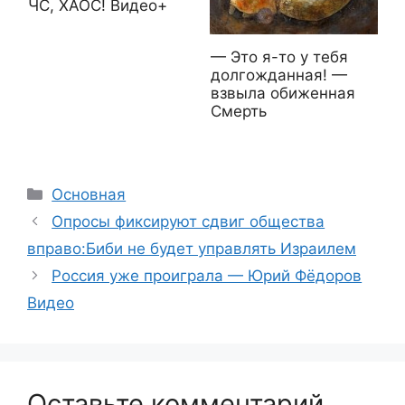
ЧС, ХАОС! Видео+
— Это я-то у тебя
долгожданная! —
взвыла обиженная
Смерть
Рубрики
Основная
Опросы фиксируют сдвиг общества
вправо:Биби не будет управлять Израилем
Россия уже проиграла — Юрий Фёдоров
Видео
Оставьте комментарий