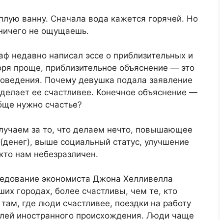
лую ванну. Сначала вода кажется горячей. Но
ничего не ощущаешь.
ф недавно написал эссе о приблизительных и
оря проще, приблизительное объяснение — это
поведения. Почему девушка подала заявление
 сделает ее счастливее. Конечное объяснение —
бще нужно счастье?
лучаем за то, что делаем нечто, повышающее
(денег), выше социальный статус, улучшение
кто нам небезразличен.
ледование экономиста Джона Хелливелла
их городах, более счастливы, чем те, кто
там, где люди счастливее, поездки на работу
елей иностранного происхождения. Люди чаще