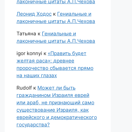
лаконичные цитаты А.П.Чехова
Леонид Ходос
к
Гениальные и
лаконичные цитаты А.П.Чехова
Татьяна
к
Гениальные и
лаконичные цитаты А.П.Чехова
igor konnyi
к
«Править будет
желтая раса»: древнее
пророчество сбывается прямо
на наших глазах
Rudolf
к
Может ли быть
гражданином Израиля еврей
или араб, не признающий само
существование Израиля, как
еврейского и демократического
государства?