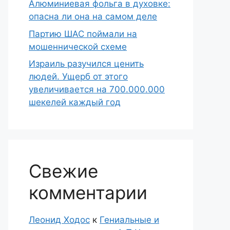
Алюминиевая фольга в духовке:
опасна ли она на самом деле
Партию ШАС поймали на
мошеннической схеме
Израиль разучился ценить
людей. Ущерб от этого
увеличивается на 700.000.000
шекелей каждый год
Свежие
комментарии
Леонид Ходос
к
Гениальные и