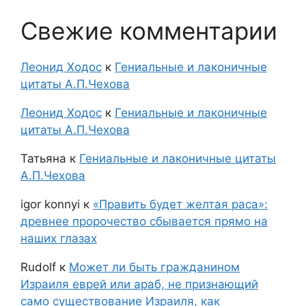
Свежие комментарии
Леонид Ходос
к
Гениальные и лаконичные
цитаты А.П.Чехова
Леонид Ходос
к
Гениальные и лаконичные
цитаты А.П.Чехова
Татьяна
к
Гениальные и лаконичные цитаты
А.П.Чехова
igor konnyi
к
«Править будет желтая раса»:
древнее пророчество сбывается прямо на
наших глазах
Rudolf
к
Может ли быть гражданином
Израиля еврей или араб, не признающий
само существование Израиля, как