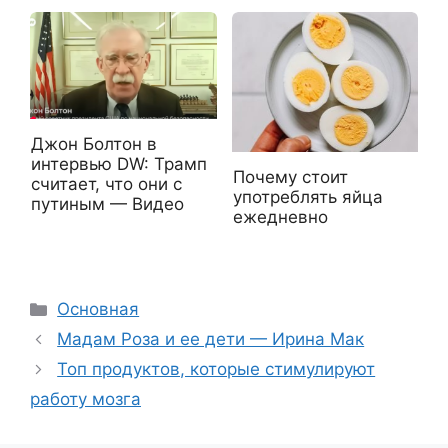
Джон Болтон в
интервью DW: Трамп
Почему стоит
считает, что они с
употреблять яйца
путиным — Видео
ежедневно
Рубрики
Основная
Мадам Роза и ее дети — Ирина Мак
Топ продуктов, которые стимулируют
работу мозга