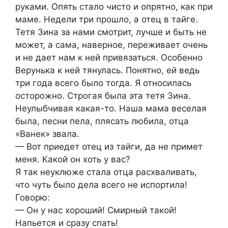
руками. Опять стало чисто и опрятно, как при
маме. Недели три прошло, а отец в тайге.
Тетя Зина за нами смотрит, лучше и быть не
может, а сама, наверное, переживает очень
и не дает нам к ней привязаться. Особенно
Верунька к ней тянулась. Понятно, ей ведь
три года всего было тогда. Я относилась
осторожно. Строгая была эта тетя Зина.
Неулыбчивая какая-то. Наша мама веселая
была, песни пела, плясать любила, отца
«Ванек» звала.
— Вот приедет отец из тайги, да не примет
меня. Какой он хоть у вас?
Я так неуклюже стала отца расхваливать,
что чуть было дела всего не испортила!
Говорю:
— Он у нас хороший! Смирный такой!
Напьется и сразу спать!