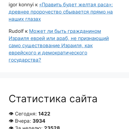
igor konnyi
к
«Править будет желтая раса»:
древнее пророчество сбывается прямо на
наших глазах
Rudolf
к
Может ли быть гражданином
Израиля еврей или араб, не признающий
само существование Израиля, как
еврейского и демократического
государства?
Статистика сайта
👁 Сегодня:
1422
👁 Вчера:
3934
👁 За неделю:
23528