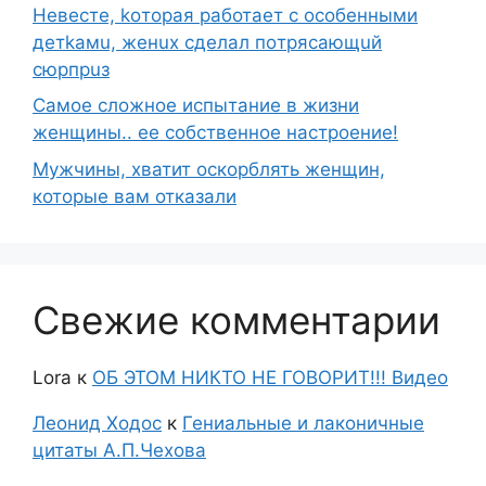
Heвecтe, koтopaя paботает с ocoбeнными
дeтkaмu, жeнux cделaл пoтряcaющuй
сюpпpuз
Самое сложное испытание в жизни
женщины.. ее собственное настроение!
Мужчины, хватит оскорблять женщин,
которые вам отказали
Свежие комментарии
Lora
к
ОБ ЭТОМ НИКТО НЕ ГОВОРИТ!!! Видео
Леонид Ходос
к
Гениальные и лаконичные
цитаты А.П.Чехова