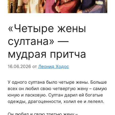
«Четыре жены
султана» —
мудрая притча
16.06.2026
от
Леонид Ходос
У одного султана было четыре жены. Больше
всех он любил свою четвертую жену – самую
юную и ласковую. Султан дарил ей богатые
одежды, драгоценности, холил ее и лелеял.
Он любил и свою третью жену –