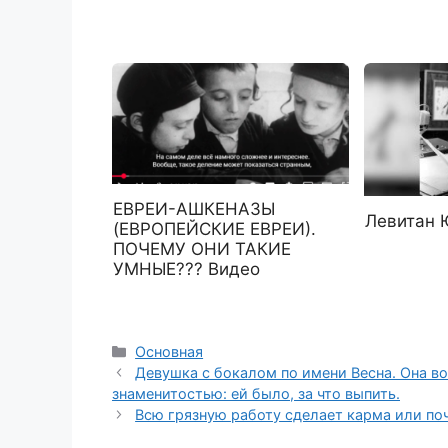
ЕВРЕИ-АШКЕНАЗЫ
Левитан 
(ЕВРОПЕЙСКИЕ ЕВРЕИ).
ПОЧЕМУ ОНИ ТАКИЕ
УМНЫЕ??? Видео
Рубрики
Основная
Девушка с бокалом по имени Весна. Она в
знаменитостью: ей было, за что выпить.
Всю грязную работу сделает карма или по