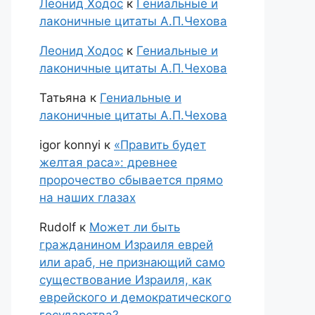
Леонид Ходос
к
Гениальные и
лаконичные цитаты А.П.Чехова
Леонид Ходос
к
Гениальные и
лаконичные цитаты А.П.Чехова
Татьяна
к
Гениальные и
лаконичные цитаты А.П.Чехова
igor konnyi
к
«Править будет
желтая раса»: древнее
пророчество сбывается прямо
на наших глазах
Rudolf
к
Может ли быть
гражданином Израиля еврей
или араб, не признающий само
существование Израиля, как
еврейского и демократического