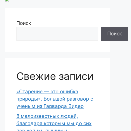
Поиск
Поиск
Свежие записи
«Старение — это ошибка
природы». Большой разговор с
ученым из Гарварда Видео
8 малоизвестных людей,
благодаря которым мы до сих
пор ходим, дышим и