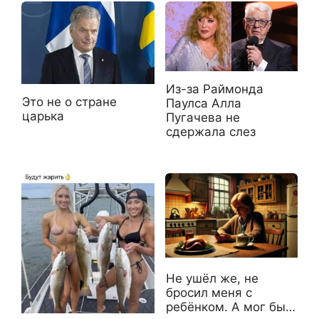
Из-за Раймонда
Это не о стране
Паулса Алла
царька
Пугачева не
сдержала слез
Не ушёл же, не
бросил меня с
ребёнком. А мог бы…