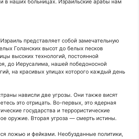
и в наших больницах. Израильские арабы нам
о Израиль представляет собой замечательную
елых Голанских высот до белых песков
лицы высоких технологий, постоянной
ря, до Иерусалима, нашей победоносной
гий, на красивых улицах которого каждый день
траны нависли две угрозы. Они также висят
етесь это отрицать. Во-первых, это ядерная
тические государства и террористические
ное оружие. Вторая угроза — смерть истины.
ся ложью и фейками. Необузданные политики,