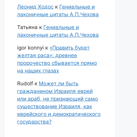
Леонид Ходос
к
Гениальные и
лаконичные цитаты А.П.Чехова
Татьяна
к
Гениальные и
лаконичные цитаты А.П.Чехова
igor konnyi
к
«Править будет
желтая раса»: древнее
пророчество сбывается прямо
на наших глазах
Rudolf
к
Может ли быть
гражданином Израиля еврей
или араб, не признающий само
существование Израиля, как
еврейского и демократического
государства?