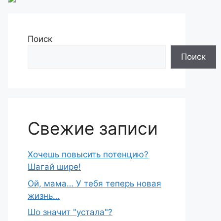
Поиск
Поиск
Свежие записи
Хочешь повысить потенцию?
Шагай шире!
Ой, мама… У тебя теперь новая
жизнь…
Шо знaчит "устaла"?