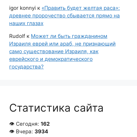
igor konnyi
к
«Править будет желтая раса»:
древнее пророчество сбывается прямо на
наших глазах
Rudolf
к
Может ли быть гражданином
Израиля еврей или араб, не признающий
само существование Израиля, как
еврейского и демократического
государства?
Статистика сайта
👁 Сегодня:
162
👁 Вчера:
3934