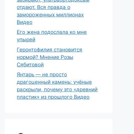
отдают. Вся правда о
замороженных миллионах
Видео
Его жена подослала ко мне
упырей
Геронтофилия становится
нормой? Мнение Розы
Сябитовой
Янтарь — не просто
драгоценный камень: учёные
раскрыли, почему это «древний
пластик» из прошлого Видео