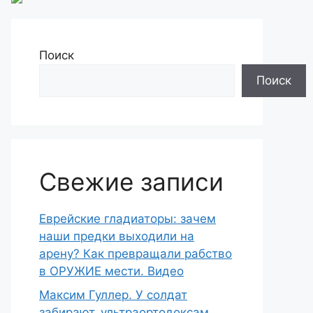
Поиск
Поиск
Свежие записи
Еврейские гладиаторы: зачем
наши предки выходили на
арену? Как превращали рабство
в ОРУЖИЕ мести. Видео
Максим Гуллер. У солдат
забирают, ультраортодоксам