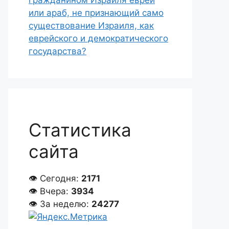
гражданином Израиля еврей
или араб, не признающий само
существование Израиля, как
еврейского и демократического
государства?
Статистика
сайта
👁 Сегодня:
2171
👁 Вчера:
3934
👁 За неделю:
24277