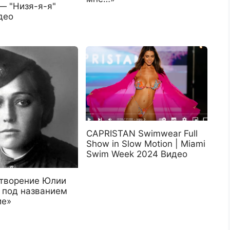
— "Низя-я-я"
део
CAPRISTAN Swimwear Full
Show in Slow Motion | Miami
Swim Week 2024 Видео
отворение Юлии
 под названием
ие»