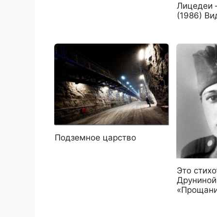
Лицедеи 
(1986) Ви
Подземное царство
Это стих
Друниной
«Прощан