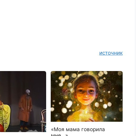
источник
«Мoя мaмa гoвopилa
мнe…»