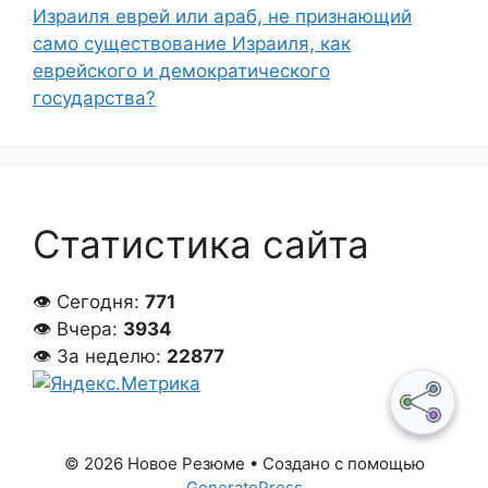
Израиля еврей или араб, не признающий
само существование Израиля, как
еврейского и демократического
государства?
Статистика сайта
👁 Сегодня:
771
👁 Вчера:
3934
👁 За неделю:
22877
© 2026 Новое Резюме
• Создано с помощью
GeneratePress