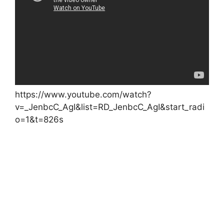
https://www.youtube.com/watch?
v=_JenbcC_AgI&list=RD_JenbcC_AgI&start_radi
o=1&t=826s