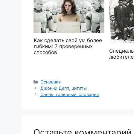
Как сделать свой ум более
гибким: 7 проверенных
Специаль
способов
любителе
Рубрики
Основная
Джонни Депп, цитаты
Очень_толковый_словарик
Оставьте комментарий