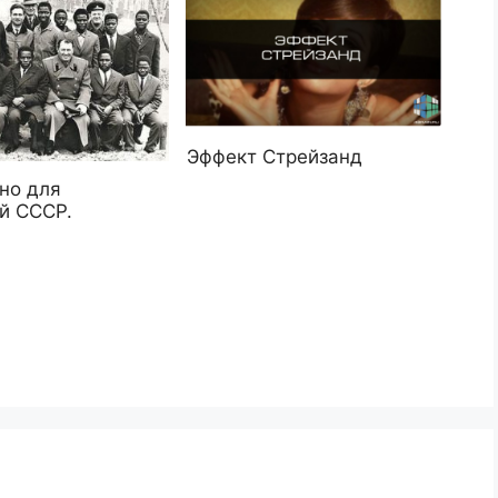
Эффект Стрейзанд
но для
й СССР.