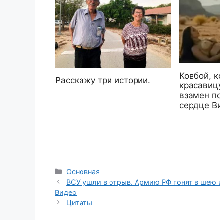
Ковбой, к
Расскажу три истории.
красавиц
взамен п
сердце В
Рубрики
Основная
ВСУ ушли в отрыв. Армию РФ гонят в шею и
Видео
Цитаты