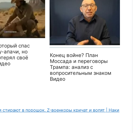
оторый спас
у-апачи, но
Конец войне? План
отерял своё
Моссада и переговоры
идео
Трампа: анализ с
вопросительным знаком
Видео
 стирают в порошок. Z-военкоры кричат и вопят | Наки