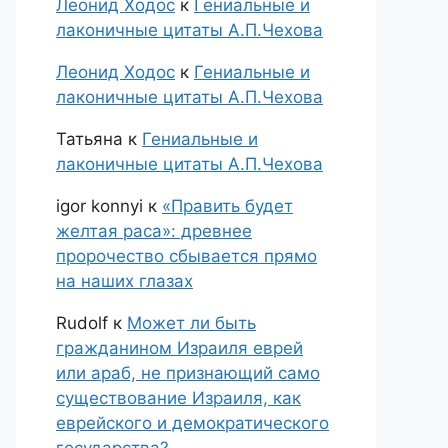
Леонид Ходос
к
Гениальные и
лаконичные цитаты А.П.Чехова
Леонид Ходос
к
Гениальные и
лаконичные цитаты А.П.Чехова
Татьяна
к
Гениальные и
лаконичные цитаты А.П.Чехова
igor konnyi
к
«Править будет
желтая раса»: древнее
пророчество сбывается прямо
на наших глазах
Rudolf
к
Может ли быть
гражданином Израиля еврей
или араб, не признающий само
существование Израиля, как
еврейского и демократического