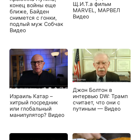
Щ.И.Т.а фильм
конец войны еще
MARVEL, МАРВЕЛ
ближе, Байден
Видео
снимется с гонки,
подлый муж Собчак
Видео
Джон Болтон в
Израиль Катар –
интервью DW: Трамп
хитрый посредник
считает, что они с
или глобальный
путиным — Видео
манипулятор? Видео