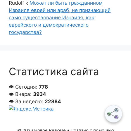
Rudolf
к
Может ли быть гражданином
Израиля еврей или араб, не признающий
само существование Израиля, как
еврейского и демократического
государства?
Статистика сайта
👁 Сегодня:
778
👁 Вчера:
3934
👁 За неделю:
22884
© 2026 Новое Резюме
• Создано с помощью