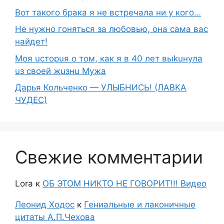
Вот такого брака я не встречала ни у кого…
Не нужно гоняться за любовью, она сама вас
найдет!
Moя ucтopuя о том, как я в 40 лет выkuнyлa
uз свoeй жuзнu Myжа
Дарья Кольченко — УЛЫБНИСЬ! (ЛАВКА
ЧУДЕС)
Свежие комментарии
Lora
к
ОБ ЭТОМ НИКТО НЕ ГОВОРИТ!!! Видео
Леонид Ходос
к
Гениальные и лаконичные
цитаты А.П.Чехова