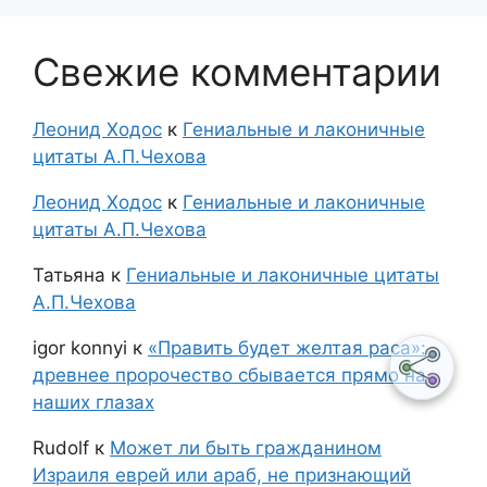
Свежие комментарии
Леонид Ходос
к
Гениальные и лаконичные
цитаты А.П.Чехова
Леонид Ходос
к
Гениальные и лаконичные
цитаты А.П.Чехова
Татьяна
к
Гениальные и лаконичные цитаты
А.П.Чехова
igor konnyi
к
«Править будет желтая раса»:
древнее пророчество сбывается прямо на
наших глазах
Rudolf
к
Может ли быть гражданином
Израиля еврей или араб, не признающий