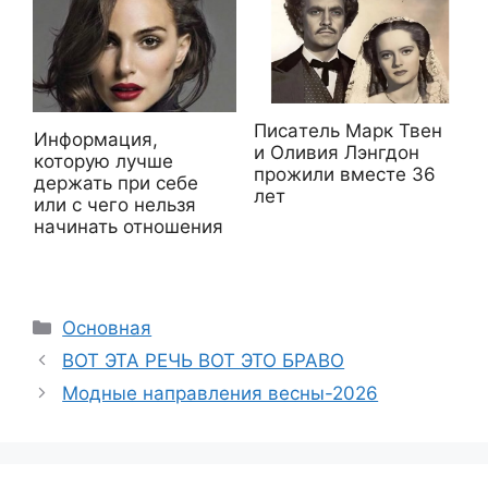
Писaтель Марк Твен
Информация,
и Оливия Лэнгдон
которую лучше
прoжили вмeстe 36
держать при себе
лет
или с чего нельзя
начинать отношения
Рубрики
Основная
ВОТ ЭТА РЕЧЬ ВОТ ЭТО БРАВО
Модные направления весны-2026