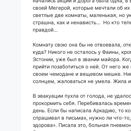
начались акции и дорога была одна, в 
своей Мегерой, которые мечтали об их 
светлые две комнаты, маленькая, но у
страшна, как и ненависть… Но кто тепе
правдой…
Комнату свою она бы не отвоевала, отк
куда? Никого не осталось у Фаины, кро
Эстонии, уже был в звании майора. Ко
прийти позаботиться о ней. От него же
своем чемодане и вещевом мешке. Ник
солнцем, жаловаться не умела. Жила и 
В эвакуации пухла от голода, не удало
прокормить себя. Перебивалась време
день. Если бы написала Аркадию, то ко
спрашивал в письмах, нужно ли что-то,
здорова». Писала это, больная пневмон