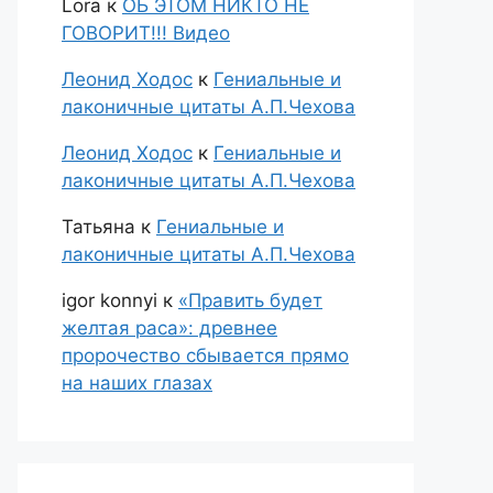
Lora
к
ОБ ЭТОМ НИКТО НЕ
ГОВОРИТ!!! Видео
Леонид Ходос
к
Гениальные и
лаконичные цитаты А.П.Чехова
Леонид Ходос
к
Гениальные и
лаконичные цитаты А.П.Чехова
Татьяна
к
Гениальные и
лаконичные цитаты А.П.Чехова
igor konnyi
к
«Править будет
желтая раса»: древнее
пророчество сбывается прямо
на наших глазах