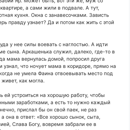
Бабий Яр. Может быть, вот эти же, муж со
квартире, а сами жили в подвале. А тут,
ютная кухня. Окна с занавесочками. Зависть
рь правду узнает? Да и потом как жить с этой
уда у нее силы воевать с наглостью. А идти
ме сына. Аркашенька служил, далеко, где-то в
гда мама вернулась домой, попросил друга
 и узнал, что ночует мама в коридоре, прямо на
огда не умела Фаина отвоевывать место под
живет, как могла.
сь ей устроиться на хорошую работу, чтобы
нными заработками, а есть то нужно каждый
нечно, прислал бы он свой паек, не раз
 а она в ответ: «Все хорошо сынок, сыта,
ией, Слава Богу, вовремя забрали ее в