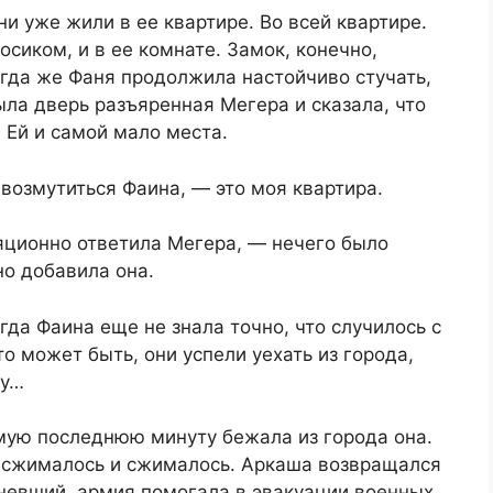
ни уже жили в ее квартире. Во всей квартире.
осиком, и в ее комнате. Замок, конечно,
огда же Фаня продолжила настойчиво стучать,
рыла дверь разъяренная Мегера и сказала, что
 Ей и самой мало места.
 возмутиться Фаина, — это моя квартира.
яционно ответила Мегера, — нечего было
о добавила она.
гда Фаина еще не знала точно, что случилось с
о может быть, они успели уехать из города,
ту…
амую последнюю минуту бежала из города она.
е сжималось и сжималось. Аркаша возвращался
дневший, армия помогала в эвакуации военных