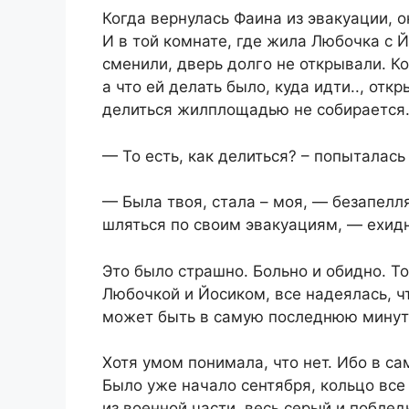
Когда вернулась Фаина из эвакуации, о
И в той комнате, где жила Любочка с Й
сменили, дверь долго не открывали. К
а что ей делать было, куда идти.., отк
делиться жилплощадью не собирается.
— То есть, как делиться? – попыталась
— Была твоя, стала – моя, — безапелл
шляться по своим эвакуациям, — ехидн
Это было страшно. Больно и обидно. То
Любочкой и Йосиком, все надеялась, чт
может быть в самую последнюю мину
Хотя умом понимала, что нет. Ибо в с
Было уже начало сентября, кольцо вс
из военной части, весь серый и побле