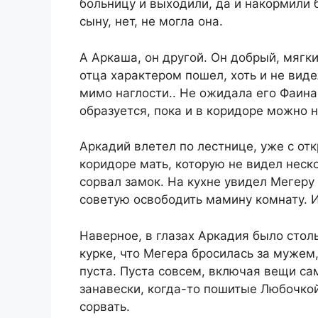
больницу и выходили, да и накормили
сыну, нет, не могла она.
А Аркаша, он другой. Он добрый, мягк
отца характером пошел, хоть и не вид
мимо наглости.. Не ожидала его Фаина,
образуется, пока и в коридоре можно н
Аркадий влетел по лестнице, уже с от
коридоре мать, которую не видел неско
сорвал замок. На кухне увидел Мегеру 
советую освободить мамину комнату. И
Наверное, в глазах Аркадия было сто
курке, что Мегера бросилась за мужем
пуста. Пуста совсем, включая вещи са
занавески, когда-то пошитые Любочкой
сорвать.