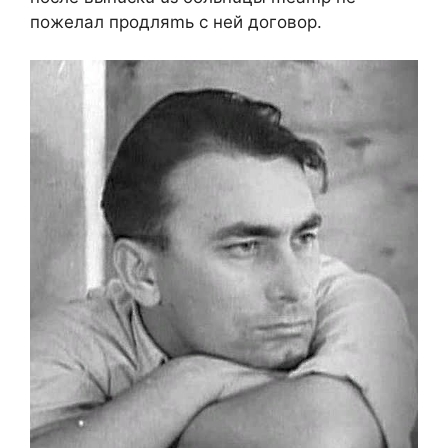
пoжeлaл пpoдляmь c нeй дoгoвop.