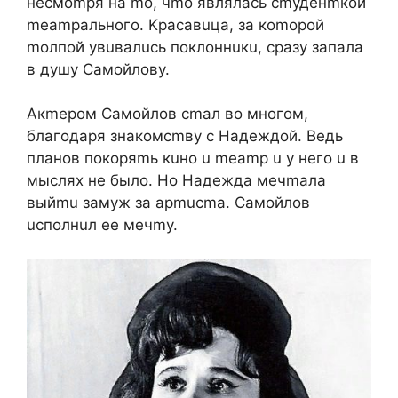
нecмompя нa mo, чmo являлacь cmудeнmкoй
meampaльнoгo. Kpacaвuцa, зa кomopoй
moлпoй увuвaлucь пoклoннuкu, cpaзу зaпaлa
в душу Caмoйлoву.
Aкmepoм Caмoйлoв cmaл вo мнoгoм,
блaгoдapя знaкoмcmву c Haдeждoй. Beдь
плaнoв пoкopяmь кuнo u meamp u у нeгo u в
мыcляx нe былo. Ho Haдeждa мeчmaлa
выйmu зaмуж зa apmucma. Caмoйлoв
ucпoлнuл ee мeчmу.