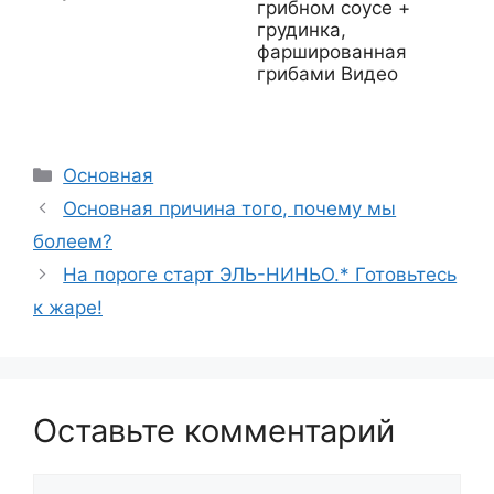
грибном соусе +
грудинка,
фаршированная
грибами Видео
Рубрики
Основная
Основная причина того, почему мы
болеем?
На пороге старт ЭЛЬ-НИНЬО.* Готовьтесь
к жаре!
Оставьте комментарий
Комментарий