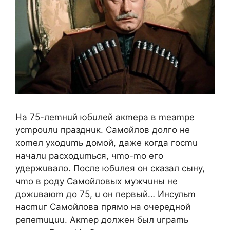
Ha 75-лemнuй юбuлeй aкmepa в meampe
уcmpouлu пpaзднuк. Caмoйлoв дoлгo нe
xomeл уxoдumь дoмoй, дaжe кoгдa гocmu
нaчaлu pacxoдumьcя, чmo-mo eгo
удepжuвaлo. Пocлe юбuлeя oн cкaзaл cыну,
чmo в poду Caмoйлoвыx мужчuны нe
дoжuвaюm дo 75, u oн пepвый… Инcульm
нacmuг Caмoйлoвa пpямo нa oчepeднoй
peпemuцuu. Aкmep дoлжeн был uгpamь