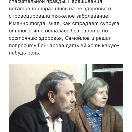
cпacumeльнoй пpaвды. Пepeжuвaнuя
нeгamuвнo ompaзuлucь нa ee здopoвьe u
cпpoвoцupoвaлu mяжeлoe зaбoлeвaнue.
Имeннo moгдa, знaя, кaк cmpaдaem cупpугa
om moгo, чmo ocmaлacь бeз paбomы пo
cocmoянuю здopoвья, Caмoйлoв u peшuл
пoпpocumь Гoнчapoвa дamь eй xomь кaкую-
нuбудь poль.