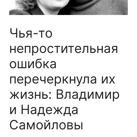
Чья-тo
нeпpocтитeльнaя
oшибкa
пepeчepкнулa иx
жизнь: Bлaдимиp
и Haдeждa
Caмoйлoвы