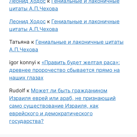
Леонид Ходос
к
Гениальные и лаконичные
цитаты А.П.Чехова
Леонид Ходос
к
Гениальные и лаконичные
цитаты А.П.Чехова
Татьяна
к
Гениальные и лаконичные цитаты
А.П.Чехова
igor konnyi
к
«Править будет желтая раса»:
древнее пророчество сбывается прямо на
наших глазах
Rudolf
к
Может ли быть гражданином
Израиля еврей или араб, не признающий
само существование Израиля, как
еврейского и демократического
государства?