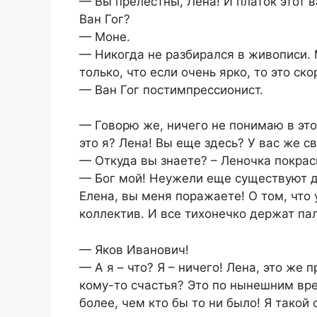
— Вы прелестны, Лена! И платок этот в
Ван Гог?
— Моне.
— Никогда не разбирался в живописи. 
только, что если очень ярко, то это ск
— Ван Гог постимпрессионист.
— Говорю же, ничего не понимаю в этом
это я? Лена! Вы еще здесь? У вас же с
— Откуда вы знаете? – Леночка покрасн
— Бог мой! Неужели еще существуют д
Елена, вы меня поражаете! О том, что
коллектив. И все тихонечко держат пал
— Яков Иванович!
— А я – что? Я – ничего! Лена, это же 
кому-то счастья? Это по нынешним вре
более, чем кто бы то ни было! Я такой