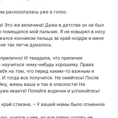
ом расхохоталась уже в голос.
а! Это же величина! Даже в детстве он не был
о помещался мой пальчик. Я не ковырял в носу
ержался кончиком пальца за край ноздри и меня
мне так легче думалось.
еприлично! И твердила, что приличия
е научиться чему-нибудь хорошему. Права
себя на том, что перед каким-то важным и
И тогда все получится. Не смейтесь! После
йну, жизнь ваша и так в опасности! Не
 уже икаете! Попейте водички и успокойтесь!
о край стакана. – У вашей мамы было отменное
но, учился у нее, но все равно шутить не