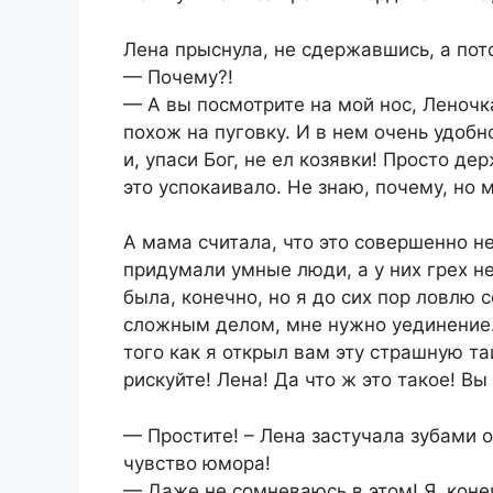
Лена прыснула, не сдержавшись, а пот
— Почему?!
— А вы посмотрите на мой нос, Леночк
похож на пуговку. И в нем очень удобн
и, упаси Бог, не ел козявки! Просто д
это успокаивало. Не знаю, почему, но 
А мама считала, что это совершенно н
придумали умные люди, а у них грех н
была, конечно, но я до сих пор ловлю 
сложным делом, мне нужно уединение. 
того как я открыл вам эту страшную та
рискуйте! Лена! Да что ж это такое! Вы
— Простите! – Лена застучала зубами 
чувство юмора!
— Даже не сомневаюсь в этом! Я, конеч