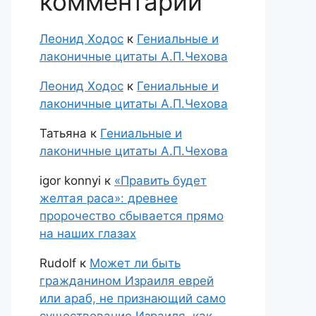
комментарии
Леонид Ходос
к
Гениальные и
лаконичные цитаты А.П.Чехова
Леонид Ходос
к
Гениальные и
лаконичные цитаты А.П.Чехова
Татьяна
к
Гениальные и
лаконичные цитаты А.П.Чехова
igor konnyi
к
«Править будет
желтая раса»: древнее
пророчество сбывается прямо
на наших глазах
Rudolf
к
Может ли быть
гражданином Израиля еврей
или араб, не признающий само