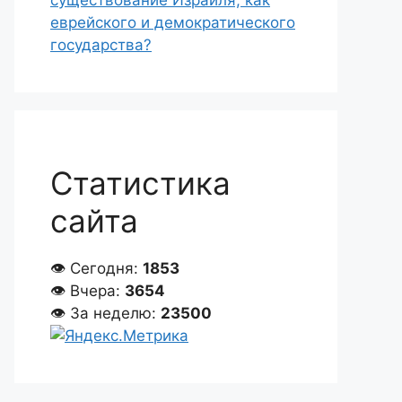
существование Израиля, как
еврейского и демократического
государства?
Статистика
сайта
👁 Сегодня:
1853
👁 Вчера:
3654
👁 За неделю:
23500