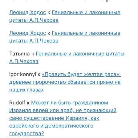
Леонид Ходос
к
Гениальные и лаконичные
цитаты А.П.Чехова
Леонид Ходос
к
Гениальные и лаконичные
цитаты А.П.Чехова
Татьяна
к
Гениальные и лаконичные цитаты
А.П.Чехова
igor konnyi
к
«Править будет желтая раса»:
древнее пророчество сбывается прямо на
наших глазах
Rudolf
к
Может ли быть гражданином
Израиля еврей или араб, не признающий
само существование Израиля, как
еврейского и демократического
государства?