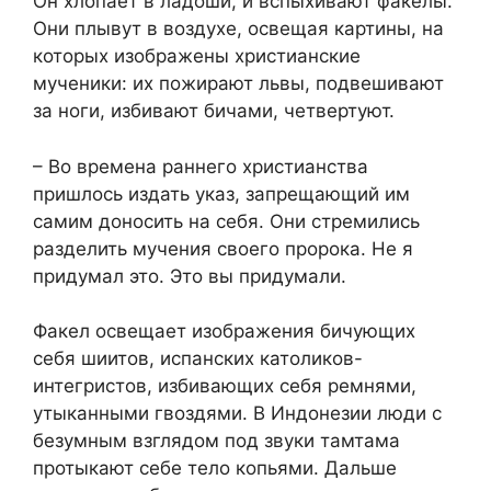
Он хлопает в ладоши, и вспыхивают факелы.
Они плывут в воздухе, освещая картины, на
которых изображены христианские
мученики: их пожирают львы, подвешивают
за ноги, избивают бичами, четвертуют.
– Во времена раннего христианства
пришлось издать указ, запрещающий им
самим доносить на себя. Они стремились
разделить мучения своего пророка. Не я
придумал это. Это вы придумали.
Факел освещает изображения бичующих
себя шиитов, испанских католиков-
интегристов, избивающих себя ремнями,
утыканными гвоздями. В Индонезии люди с
безумным взглядом под звуки тамтама
протыкают себе тело копьями. Дальше