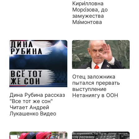
Кири́лловна
Моро́зова, до
замужества
Ма́монтова
Отец заложника
пытался прервать
выступление
Дина Рубина рассказ
Нетаниягу в ООН
"Все тот же сон"
Читает Андрей
Лукашенко Видео