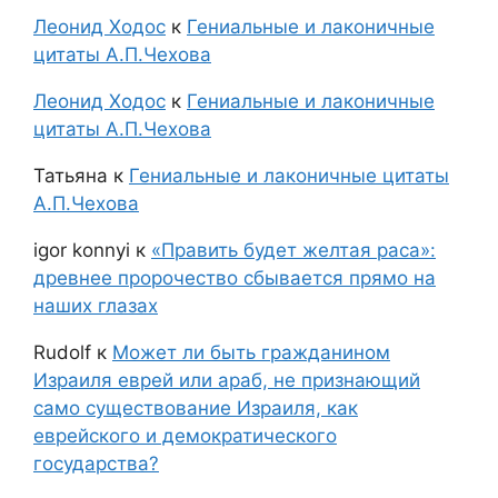
Леонид Ходос
к
Гениальные и лаконичные
цитаты А.П.Чехова
Леонид Ходос
к
Гениальные и лаконичные
цитаты А.П.Чехова
Татьяна
к
Гениальные и лаконичные цитаты
А.П.Чехова
igor konnyi
к
«Править будет желтая раса»:
древнее пророчество сбывается прямо на
наших глазах
Rudolf
к
Может ли быть гражданином
Израиля еврей или араб, не признающий
само существование Израиля, как
еврейского и демократического
государства?