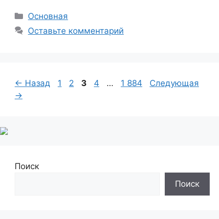
Рубрики
Основная
Оставьте комментарий
Страница
Страница
Страница
Страница
Страница
←
Назад
1
2
3
4
…
1 884
Следующая
→
Поиск
Поиск