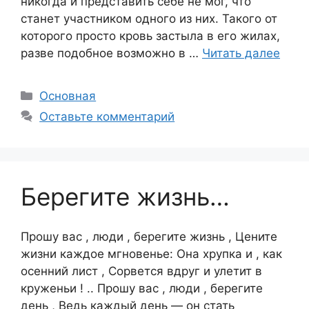
никогда и представить себе не мог, что
станет участником одного из них. Такого от
которого просто кровь застыла в его жилах,
разве подобное возможно в …
Читать далее
Рубрики
Основная
Оставьте комментарий
Берегите жизнь…
Прошу вас , люди , берегите жизнь , Цените
жизни каждое мгновенье: Она хрупка и , как
осенний лист , Сорвется вдруг и улетит в
круженьи ! .. Прошу вас , люди , берегите
день , Ведь каждый день — он стать