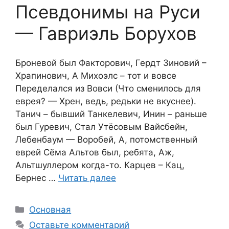
Псевдонимы на Руси
— Гавриэль Борухов
Броневой был Факторович, Гердт Зиновий –
Храпинович, А Михоэлс – тот и вовсе
Переделался из Вовси (Что сменилось для
еврея? — Хрен, ведь, редьки не вкуснее).
Танич – бывший Танкелевич, Инин – раньше
был Гуревич, Стал Утёсовым Вайсбейн,
Лебенбаум — Воробей, А, потомственный
еврей Сёма Альтов был, ребята, Аж,
Альтшуллером когда-то. Карцев – Кац,
Бернес …
Читать далее
Рубрики
Основная
Оставьте комментарий