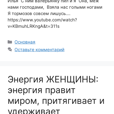
Илья С ним валерьянку пил и я Она, меж
нами господами, Взяла нас голыми ногами
Я тормозов совсем лишусь….
https://www.youtube.com/watch?
v=KBmuhLRKngA&t=311s
Рубрики
Основная
Оставьте комментарий
Энергия ЖЕНЩИНЫ:
энергия правит
миром, притягивает и
удерживает