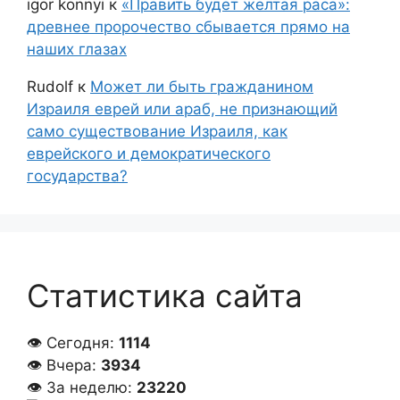
igor konnyi
к
«Править будет желтая раса»:
древнее пророчество сбывается прямо на
наших глазах
Rudolf
к
Может ли быть гражданином
Израиля еврей или араб, не признающий
само существование Израиля, как
еврейского и демократического
государства?
Статистика сайта
👁 Сегодня:
1114
👁 Вчера:
3934
👁 За неделю:
23220