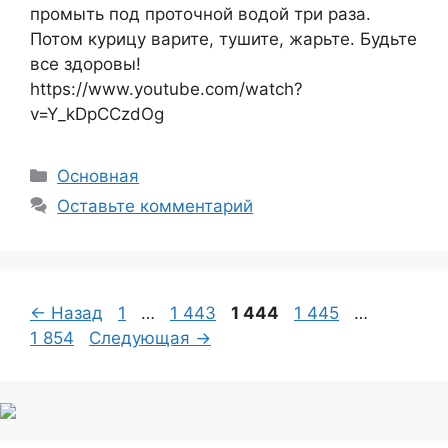
промыть под проточной водой три раза.
Потом курицу варите, тушите, жарьте. Будьте
все здоровы!
https://www.youtube.com/watch?
v=Y_kDpCCzdOg
Рубрики
Основная
Оставьте комментарий
Страница
Страница
Страница
Страница
Страни
←
Назад
1
…
1 443
1 444
1 445
…
1 854
Следующая
→