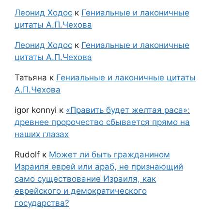
Леонид Ходос
к
Гениальные и лаконичные
цитаты А.П.Чехова
Леонид Ходос
к
Гениальные и лаконичные
цитаты А.П.Чехова
Татьяна
к
Гениальные и лаконичные цитаты
А.П.Чехова
igor konnyi
к
«Править будет желтая раса»:
древнее пророчество сбывается прямо на
наших глазах
Rudolf
к
Может ли быть гражданином
Израиля еврей или араб, не признающий
само существование Израиля, как
еврейского и демократического
государства?