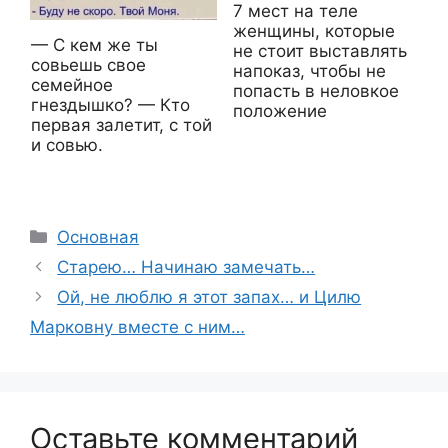
7 мест на теле
женщины, которые
— С кем же ты
не стоит выставлять
совьешь свое
напоказ, чтобы не
семейное
попасть в неловкое
гнездышко? — Кто
положение
первая залетит, с той
и совью.
Рубрики
Основная
Старею… Начинаю замечать…
Ой, не люблю я этот запах… и Цилю
Марковну вместе с ним…
Оставьте комментарий