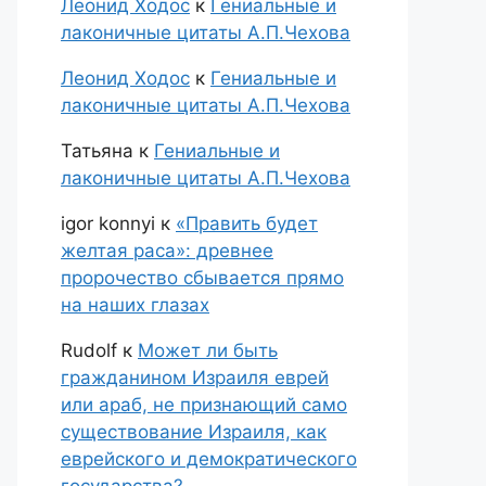
Леонид Ходос
к
Гениальные и
лаконичные цитаты А.П.Чехова
Леонид Ходос
к
Гениальные и
лаконичные цитаты А.П.Чехова
Татьяна
к
Гениальные и
лаконичные цитаты А.П.Чехова
igor konnyi
к
«Править будет
желтая раса»: древнее
пророчество сбывается прямо
на наших глазах
Rudolf
к
Может ли быть
гражданином Израиля еврей
или араб, не признающий само
существование Израиля, как
еврейского и демократического