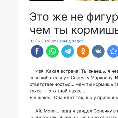
Это же не фигур
чем ты кормишь
03.06.2026
от
Леонид Ходос
— Изя! Какая встреча! Ты знаешь, я н
сносшибательную Сонечку Марковну. И в
ответственностью… Чем ты кормишь св
тухес — это твой нахес…
Я в шоке… Она идёт так, шо у приличн
— Ай, Моня… када я увидел Сонечку в 
соображали. Я решил, шо надо обязате