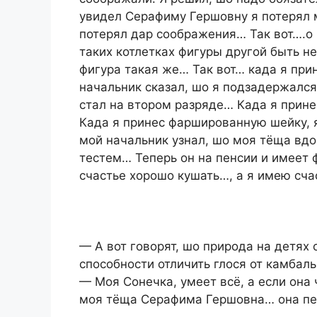
увидел Серафиму Гершовну я потерял 
потерял дар соображения… Так вот….о 
таких котлетках фигуры другой быть 
фигура такая же… Так вот… када я прин
начальник сказал, шо я подзадержался
стал на втором разряде… Када я прине
Када я принес фаршированную шейку, 
мой начальник узнал, шо моя тёща вдо
тестем… Теперь он на пенсии и имеет
счастье хорошо кушать…, а я имею сч
— А вот говорят, шо природа на детях
способности отличить глося от камбал
— Моя Сонечка, умеет всё, а если она 
моя тёща Серафима Гершовна… она пе