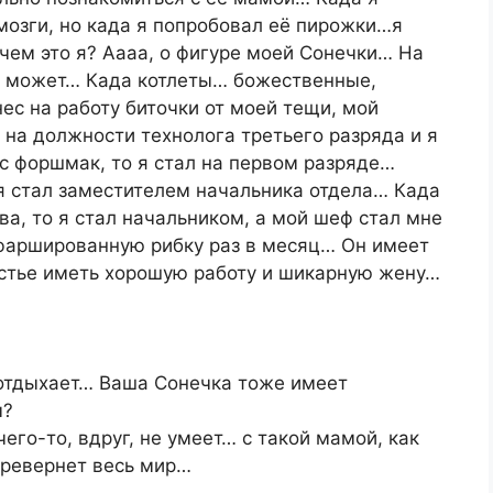
мозги, но када я попробовал её пирожки…я
чем это я? Аааа, о фигуре моей Сонечки… На
не может… Када котлеты… божественные,
ес на работу биточки от моей тещи, мой
 на должности технолога третьего разряда и я
с форшмак, то я стал на первом разряде…
я стал заместителем начальника отдела… Када
ва, то я стал начальником, а мой шеф стал мне
 фаршированную рибку раз в месяц… Он имеет
астье иметь хорошую работу и шикарную жену…
 отдыхает… Ваша Сонечка тоже имеет
ы?
чего-то, вдруг, не умеет… с такой мамой, как
ревернет весь мир…