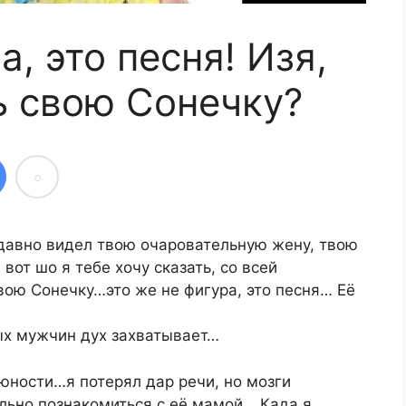
а, это песня! Изя,
 свою Сонечку?
едавно видел твою очаровательную жену, твою
от шо я тебе хочу сказать, со всей
ою Сонечку…это же не фигура, это песня… Её
ых мужчин дух захватывает…
юности…я потерял дар речи, но мозги
льно познакомиться с её мамой… Када я