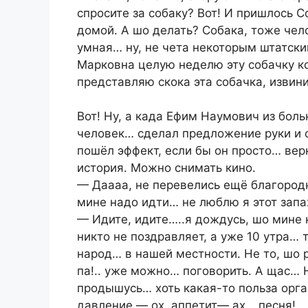
спросите за собаку? Вот! И пришлось С
домой. А шо делать? Собака, тоже чел
умная… ну, не чета некоторым штатски
Марковна целую неделю эту собачку к
представляю скока эта собачка, извини
Вот! Ну, а када Ефим Наумович из бол
человек… сделал предложение руки и с
пошёл эффект, если бы он просто… вер
история. Можно снимать кино.
— Даааа, не перевелись ещё благородн
мине надо идти… не люблю я этот зап
— Идите, идите…..я дождусь, шо мине 
никто не поздравляет, а уже 10 утра… 
народ… в нашей местности. Не то, шо 
па!.. уже можно… поговорить. А щас… Ну
продышусь… хоть какая-то польза орга
давление — ох, аппетит— ах… песня!