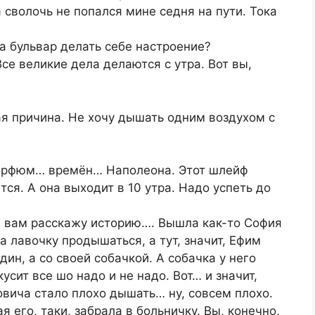
 сволочь не попался мине седня на пути. Тока
на бульвар делать себе настроение?
се великие дела делаются с утра. Вот вы,
я причина. Не хочу дышать одним воздухом с
парфюм… времён… Наполеона. Этот шлейф
тся. А она выходит в 10 утра. Надо успеть до
я вам расскажу историю…. Вышла как-то София
на лавочку продышаться, а тут, значит, Ефим
ин, а со своей собачкой. А собачка у него
кусит все шо надо и не надо. Вот… и значит,
овича стало плохо дышать… ну, совсем плохо.
я его, таки, забрала в больничку. Вы, конечно,