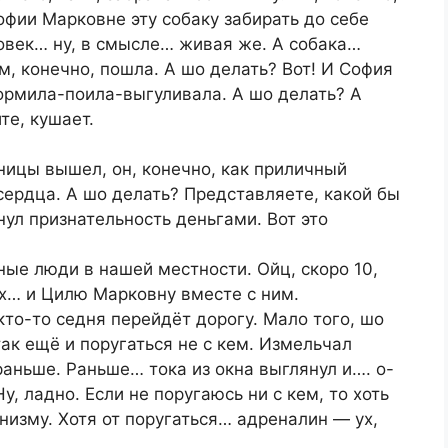
офии Марковне эту собаку забирать до себе
овек… ну, в смысле… живая же. А собака…
м, конечно, пошла. А шо делать? Вот! И София
ормила-поила-выгуливала. А шо делать? А
те, кушает.
ьницы вышел, он, конечно, как приличный
ердца. А шо делать? Представляете, какой бы
нул признательность деньгами. Вот это
ые люди в нашей местности. Ойц, скоро 10,
ах… и Цилю Марковну вместе с ним.
кто-то седня перейдёт дорогу. Мало того, шо
так ещё и поругаться не с кем. Измельчал
раньше. Раньше… тока из окна выглянул и…. о-
, ладно. Если не поругаюсь ни с кем, то хоть
низму. Хотя от поругаться… адреналин — ух,