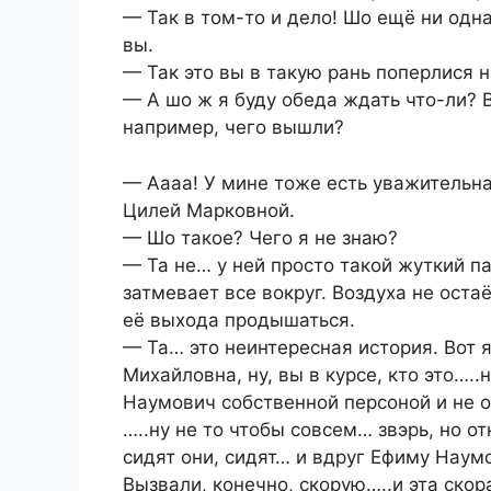
— Так в том-то и дело! Шо ещё ни одна
вы.
— Так это вы в такую рань поперлися 
— А шо ж я буду обеда ждать что-ли? В
например, чего вышли?
— Аааа! У мине тоже есть уважительна
Цилей Марковной.
— Шо такое? Чего я не знаю?
— Та не… у ней просто такой жуткий 
затмевает все вокруг. Воздуха не остаё
её выхода продышаться.
— Та… это неинтересная история. Вот 
Михайловна, ну, вы в курсе, кто это…..
Наумович собственной персоной и не од
…..ну не то чтобы совсем… звэрь, но от
сидят они, сидят… и вдруг Ефиму Наум
Вызвали, конечно, скорую…..и эта скора