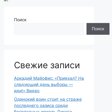
Поиск
Поиск
Свежие записи
Аркадий Майофис: «Приехал? На
следующий день выборы —
иди!» Видео
Одинокий воин стоит на страже
последнего оазиса среди
бесплодных земель Дикого