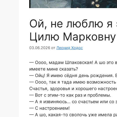
Ой, не люблю я 
Цилю Марковну
03.06.2026
от
Леонид Ходос
— Оооо, мадам Шпаковская! А шо это в
имеете мине сказать?
— Ойц! Я имею сёдня день рождения. 
— Оооо, так я тада имею возможность 
Счастья, здоровья и хорошего настрое
— Вот с этим-то как раз и проблемы.
— А я извиняюсь… со счастьем или со
— С настроением!
— А шо, какая-то сволочь уже имела р