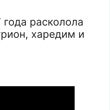
7 года расколола
урион, харедим и