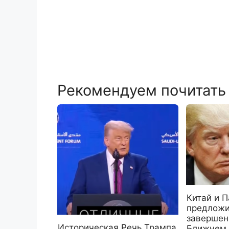
Рекомендуем почитать
Китай и П
предложи
завершен
Историческая Речь Трампа
Ближнем 