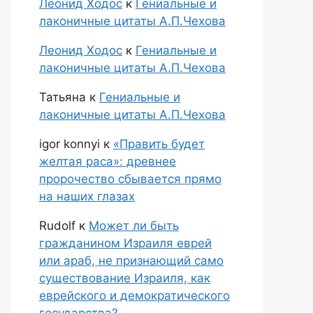
Леонид Ходос
к
Гениальные и
лаконичные цитаты А.П.Чехова
Леонид Ходос
к
Гениальные и
лаконичные цитаты А.П.Чехова
Татьяна
к
Гениальные и
лаконичные цитаты А.П.Чехова
igor konnyi
к
«Править будет
желтая раса»: древнее
пророчество сбывается прямо
на наших глазах
Rudolf
к
Может ли быть
гражданином Израиля еврей
или араб, не признающий само
существование Израиля, как
еврейского и демократического