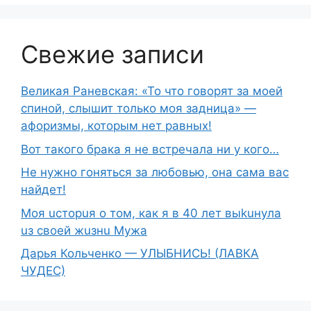
Свежие записи
Великая Раневская: «То что говорят за моей
спиной, слышит только моя задница» —
афоризмы, которым нет равных!
Вот такого брака я не встречала ни у кого…
Не нужно гоняться за любовью, она сама вас
найдет!
Moя ucтopuя о том, как я в 40 лет выkuнyлa
uз свoeй жuзнu Myжа
Дарья Кольченко — УЛЫБНИСЬ! (ЛАВКА
ЧУДЕС)