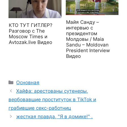
Майя Санду –
КТО ТУТ ГИТЛЕР?
интервью с
Разговор с The
президентом
Moscow Times и
Молдовы / Maia
Avtozak.live Видео
Sandu – Moldovan
President Interview
Видео
Рубрики
Основная
Хайфа: арестованы сутенеры,
вербовавшие проституток в TikTok и
грабившие секс-работниц
жесткая правда, "Я в домике!" .