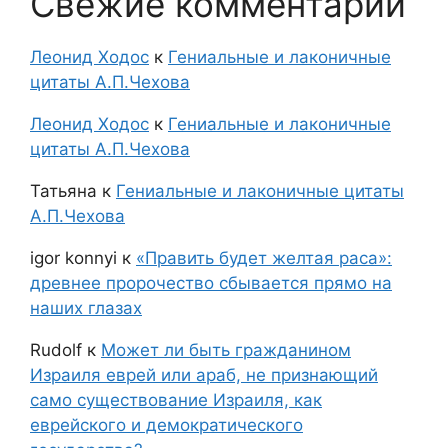
Свежие комментарии
Леонид Ходос
к
Гениальные и лаконичные
цитаты А.П.Чехова
Леонид Ходос
к
Гениальные и лаконичные
цитаты А.П.Чехова
Татьяна
к
Гениальные и лаконичные цитаты
А.П.Чехова
igor konnyi
к
«Править будет желтая раса»:
древнее пророчество сбывается прямо на
наших глазах
Rudolf
к
Может ли быть гражданином
Израиля еврей или араб, не признающий
само существование Израиля, как
еврейского и демократического