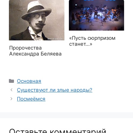
«Пусть сюрпризом
станет…»
Пророчества
Александра Беляева
Рубрики
Основная
Существуют ли злые народы?
Посмеёмся
Оставьте комментарий