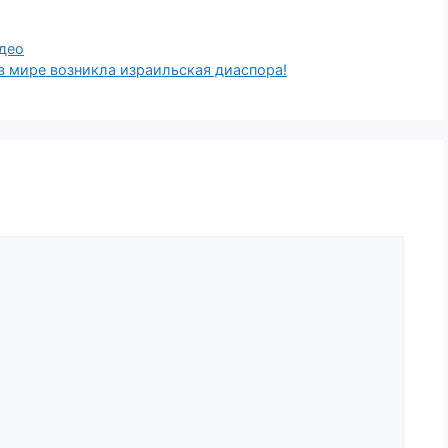
део
в мире возникла израильская диаспора!