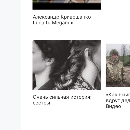
Александр Кривошапко
Luna tu Megamix
«Как выиг
Очень сильная история:
вдруг де
сестры
Видео