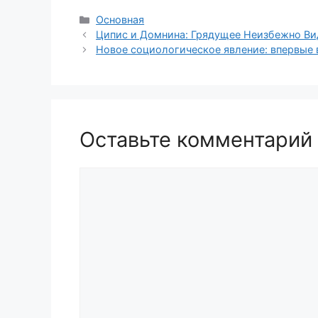
Рубрики
Основная
Ципис и Домнина: Грядущее Неизбежно Ви
Новое социологическое явление: впервые 
Оставьте комментарий
Комментарий