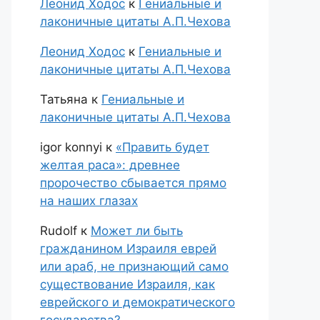
Леонид Ходос
к
Гениальные и
лаконичные цитаты А.П.Чехова
Леонид Ходос
к
Гениальные и
лаконичные цитаты А.П.Чехова
Татьяна
к
Гениальные и
лаконичные цитаты А.П.Чехова
igor konnyi
к
«Править будет
желтая раса»: древнее
пророчество сбывается прямо
на наших глазах
Rudolf
к
Может ли быть
гражданином Израиля еврей
или араб, не признающий само
существование Израиля, как
еврейского и демократического