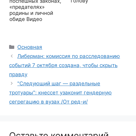
голову
поспешных законах,
«предателях»
родины и личной
обиде Видео
Рубрики
Основная
Либерман: комиссия по расследованию
событий 7 октября создана, чтобы скрыть
правду
"Следующий шаг — раздельные
тротуары": кнессет узаконит гендерную
сегрегацию в вузах /От ред-и/
Оставьте комментарий