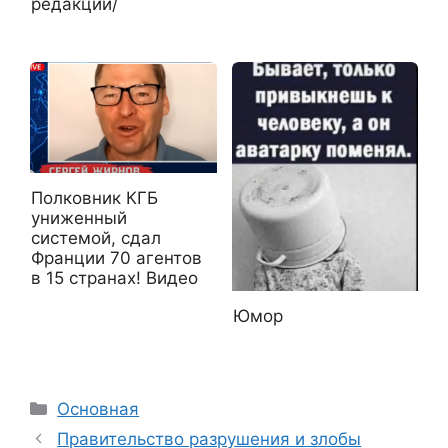
редакции/
Полковник КГБ
униженный
системой, сдал
Франции 70 агентов
в 15 странах! Видео
Юмор
Рубрики
Основная
Правительство разрушения и злобы