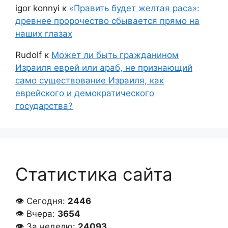
igor konnyi
к
«Править будет желтая раса»:
древнее пророчество сбывается прямо на
наших глазах
Rudolf
к
Может ли быть гражданином
Израиля еврей или араб, не признающий
само существование Израиля, как
еврейского и демократического
государства?
Статистика сайта
👁 Сегодня:
2446
👁 Вчера:
3654
👁 За неделю:
24093