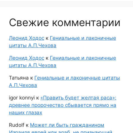
Свежие комментарии
Леонид Ходос
к
Гениальные и лаконичные
цитаты А.П.Чехова
Леонид Ходос
к
Гениальные и лаконичные
цитаты А.П.Чехова
Татьяна
к
Гениальные и лаконичные цитаты
А.П.Чехова
igor konnyi
к
«Править будет желтая раса»:
древнее пророчество сбывается прямо на
наших глазах
Rudolf
к
Может ли быть гражданином
Израиля еврей или араб, не признающий