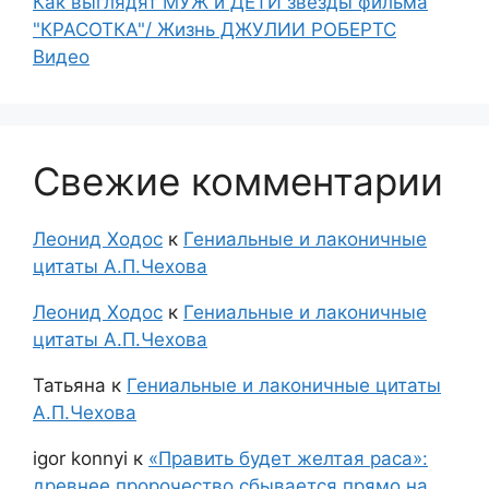
Как выглядят МУЖ и ДЕТИ звезды фильма
"КРАСОТКА"/ Жизнь ДЖУЛИИ РОБЕРТС
Видео
Свежие комментарии
Леонид Ходос
к
Гениальные и лаконичные
цитаты А.П.Чехова
Леонид Ходос
к
Гениальные и лаконичные
цитаты А.П.Чехова
Татьяна
к
Гениальные и лаконичные цитаты
А.П.Чехова
igor konnyi
к
«Править будет желтая раса»:
древнее пророчество сбывается прямо на