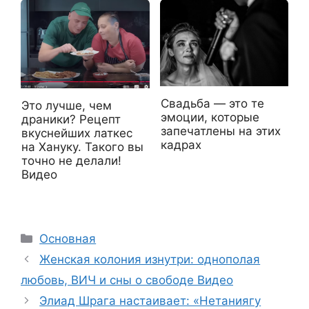
Свадьба — это те
Это лучше, чем
эмоции, которые
драники? Рецепт
запечатлены на этих
вкуснейших латкес
кадрах
на Хануку. Такого вы
точно не делали!
Видео
Рубрики
Основная
Женская колония изнутри: однополая
любовь, ВИЧ и сны о свободе Видео
Элиад Шрага настаивает: «Нетаниягу