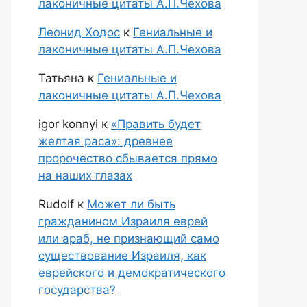
лаконичные цитаты А.П.Чехова
Леонид Ходос
к
Гениальные и
лаконичные цитаты А.П.Чехова
Татьяна
к
Гениальные и
лаконичные цитаты А.П.Чехова
igor konnyi
к
«Править будет
желтая раса»: древнее
пророчество сбывается прямо
на наших глазах
Rudolf
к
Может ли быть
гражданином Израиля еврей
или араб, не признающий само
существование Израиля, как
еврейского и демократического
государства?