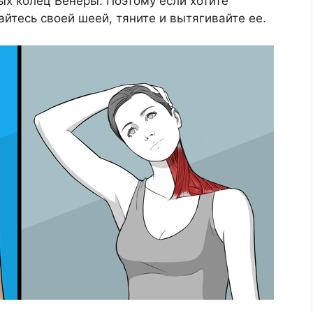
ых колец Венеры. Поэтому если хотите
йтесь своей шеей, тяните и вытягивайте ее.