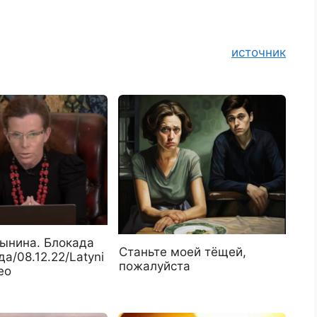
источник
ынина. Блокада
Станьте моей тёщей,
а/08.12.22/Latyni
пожалуйста
ео