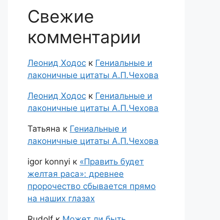
Свежие
комментарии
Леонид Ходос
к
Гениальные и
лаконичные цитаты А.П.Чехова
Леонид Ходос
к
Гениальные и
лаконичные цитаты А.П.Чехова
Татьяна
к
Гениальные и
лаконичные цитаты А.П.Чехова
igor konnyi
к
«Править будет
желтая раса»: древнее
пророчество сбывается прямо
на наших глазах
Rudolf
к
Может ли быть