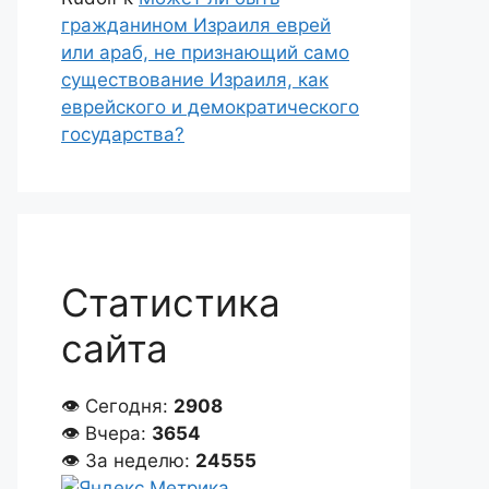
гражданином Израиля еврей
или араб, не признающий само
существование Израиля, как
еврейского и демократического
государства?
Статистика
сайта
👁 Сегодня:
2908
👁 Вчера:
3654
👁 За неделю:
24555