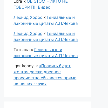
Lora
к
ОБ ЭТОМ НИКТО НЕ
ГОВОРИТ!!! Видео
Леонид Ходос
к
Гениальные и
лаконичные цитаты А.П.Чехова
Леонид Ходос
к
Гениальные и
лаконичные цитаты А.П.Чехова
Татьяна
к
Гениальные и
лаконичные цитаты А.П.Чехова
igor konnyi
к
«Править будет
желтая раса»: древнее
пророчество сбывается прямо
на наших глазах