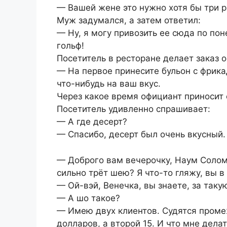
— Вашей жене это нужно хотя бы три р
Муж задумался, а затем ответил:
— Ну, я могу привозить ее сюда по пон
гольф!
Посетитель в ресторане делает заказ 
— На первое принесите бульон с фрикад
что-нибудь на ваш вкус.
Через какое время официант приносит 
Посетитель удивленно спрашивает:
— А где десерт?
— Спасибо, десерт был очень вкусный.
— Доброго вам вечерочку, Наум Соломо
сильно трёт шею? Я что-то гляжу, вы в
— Ой-вэй, Венечка, вы знаете, за таку
— А шо такое?
— Имею двух клиентов. Судятся промеж
долларов, а второй 15. И что мне делат