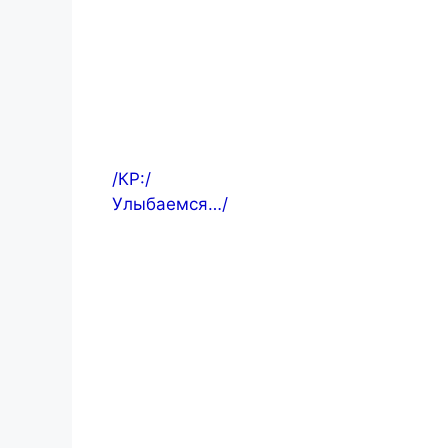
/КР:/
Улыбаемся…/