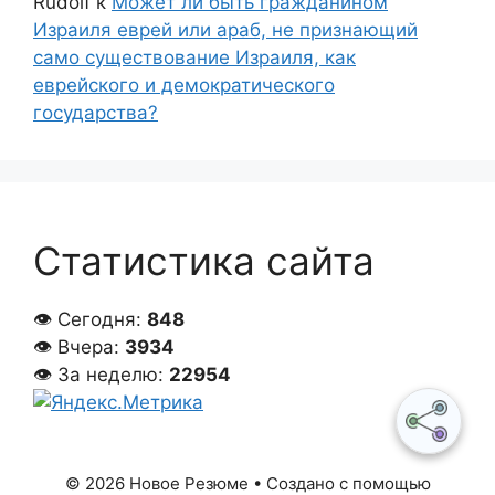
Rudolf
к
Может ли быть гражданином
Израиля еврей или араб, не признающий
само существование Израиля, как
еврейского и демократического
государства?
Статистика сайта
👁 Сегодня:
848
👁 Вчера:
3934
👁 За неделю:
22954
© 2026 Новое Резюме
• Создано с помощью