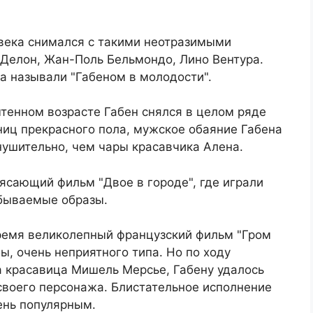
 века снимался с такими неотразимыми
 Делон, Жан-Поль Бельмондо, Лино Вентура.
да называли "Габеном в молодости".
тенном возрасте Габен снялся в целом ряде
ниц прекрасного пола, мужское обаяние Габена
нушительно, чем чары красавчика Алена.
ясающий фильм "Двое в городе", где играли
абываемые образы.
время великолепный французский фильм "Гром
бы, очень неприятного типа. Но по ходу
а красавица Мишель Мерсье, Габену удалось
своего персонажа. Блистательное исполнение
ень популярным.