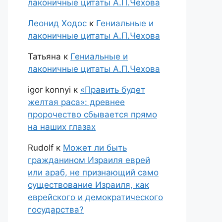
лаконичные цитаты А.П.Чехова
Леонид Ходос
к
Гениальные и
лаконичные цитаты А.П.Чехова
Татьяна
к
Гениальные и
лаконичные цитаты А.П.Чехова
igor konnyi
к
«Править будет
желтая раса»: древнее
пророчество сбывается прямо
на наших глазах
Rudolf
к
Может ли быть
гражданином Израиля еврей
или араб, не признающий само
существование Израиля, как
еврейского и демократического
государства?