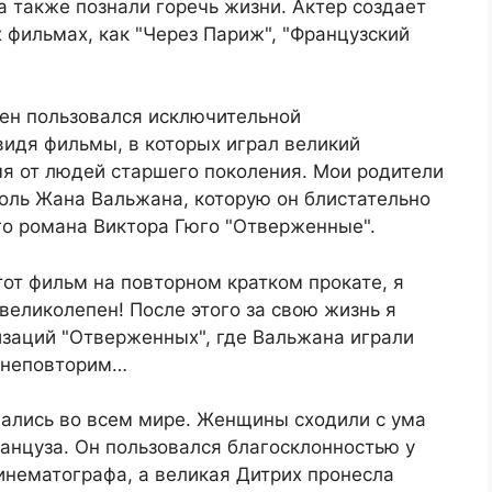
а также познали горечь жизни. Актер создает
 фильмах, как "Через Париж", "Французский
ен пользовался исключительной
видя фильмы, в которых играл великий
мя от людей старшего поколения. Мои родители
роль Жана Вальжана, которую он блистательно
го романа Виктора Гюго "Отверженные".
тот фильм на повторном кратком прокате, я
великолепен! После этого за свою жизнь я
изаций "Отверженных", где Вальжана играли
л неповторим…
ались во всем мире. Женщины сходили с ума
анцуза. Он пользовался благосклонностью у
инематографа, а великая Дитрих пронесла