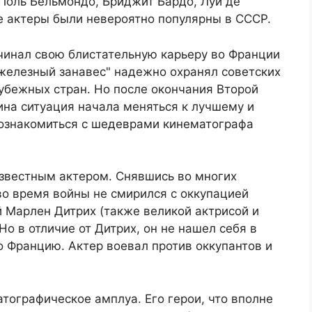
Поль Бельмондо, Бриджит Бардо, Луи де
е актеры были невероятно популярны в СССР.
ачинал свою блистательную карьеру во Франции
"железный занавес" надежно охранял советских
убежных стран. Но после окончания Второй
ина ситуация начала меняться к лучшему и
ознакомиться с шедеврами кинематографа
известным актером. Снявшись во многих
во время войны не смирился с оккупацией
 Марлен Дитрих (также великой актрисой и
о в отличие от Дитрих, он не нашел себя в
о Францию. Актер воевал против оккупантов и
тографическое амплуа. Его герои, что вполне