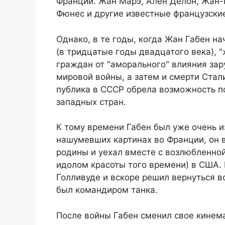
Франции. Жан Марэ, Ален Делон, Жан-
Фюнес и другие известные французски
Однако, в те годы, когда Жан Габен н
(в тридцатые годы двадцатого века), 
граждан от "аморального" влияния зар
мировой войны, а затем и смерти Стал
публика в СССР обрела возможность п
западных стран.
К тому времени Габен был уже очень 
нашумевших картинах во Франции, он 
родины и уехал вместе с возлюбленной
идолом красоты того времени) в США. Н
Голливуде и вскоре решил вернуться в
был командиром танка.
После войны Габен сменил свое кинема