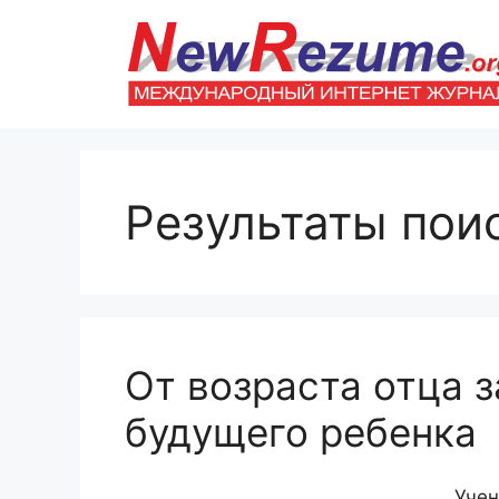
Перейти
к
содержимому
Результаты пои
От возраста отца 
будущего ребенка
Учен