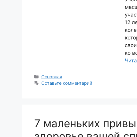
масш
учас
12 л
коле
кото
свои
ко в
Чита
Рубрики
Основная
Оставьте комментарий
7 маленьких привы
здоровье вашей с