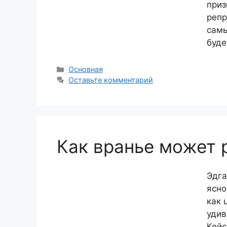
приз
репр
сам
буде
Рубрики
Основная
Оставьте комментарий
Как вранье может 
Эдга
ясно
как 
удив
Кейс