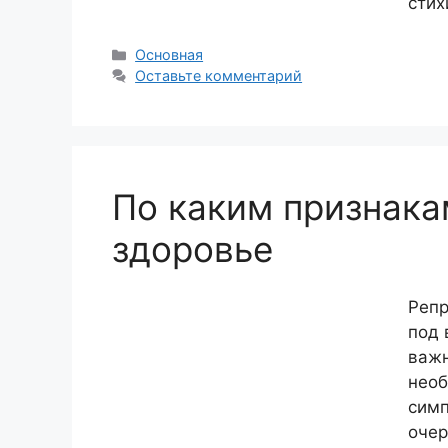
стих
Рубрики
Основная
Оставьте комментарий
По каким признака
здоровье
Репр
под 
важн
необ
симп
очер