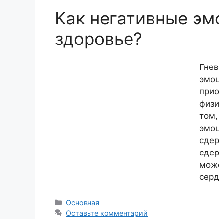
Как негативные эм
здоровье?
Гнев
эмоц
прио
физи
том,
эмоц
сдер
сдер
може
серд
Рубрики
Основная
Оставьте комментарий