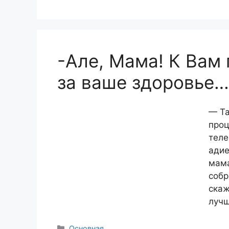
-Але, Мама! К Вам
за ваше здоровье…
— Та
проц
теле
адие
мама
собр
скаж
лучш
Рубрики
Основная