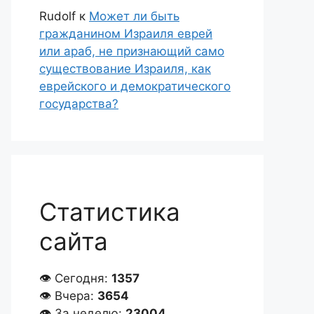
Rudolf
к
Может ли быть
гражданином Израиля еврей
или араб, не признающий само
существование Израиля, как
еврейского и демократического
государства?
Статистика
сайта
👁 Сегодня:
1357
👁 Вчера:
3654
👁 За неделю:
23004