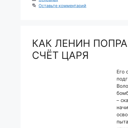
Оставьте комментарий
КАК ЛЕНИН ПОПРА
СЧЁТ ЦАРЯ
Его 
подг
Воло
бомб
– ск
начи
осво
пыта